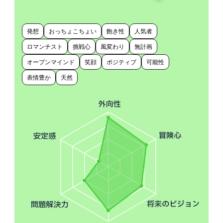
発想
おっちょこちょい
飽き性
人気者
ロマンチスト
挑戦心
風変わり
無計画
オープンマインド
笑顔
ポジティブ
可能性
表情豊か
天然