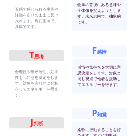
物事の背後にある意味や
五感で感じられる事実や
全体像を捉えようとしま
詳細をありのままに受け
す。未来志向で、抽象的
入れます。現在志向で、
です。
具体的です。
F
感情
T
思考
感情や気持ちを大切に意
合理性や無矛盾性、効率
思決定をします。対象と
性を元に意思決定をしま
同じ視点で他者を援助し
す。対象を客観的に分析
てエネルギーを得ます。
をしてエネルギーを得ま
す。
P
知覚
J
判断
柔軟に行動することを好
みます。すぐに判断せ