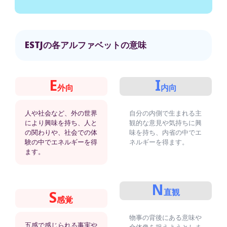
ESTJの各アルファベットの意味
E
I
外向
内向
人や社会など、外の世界
自分の内側で生まれる主
により興味を持ち、人と
観的な意見や気持ちに興
の関わりや、社会での体
味を持ち、内省の中でエ
験の中でエネルギーを得
ネルギーを得ます。
ます。
N
直観
S
感覚
物事の背後にある意味や
五感で感じられる事実や
全体像を捉えようとしま