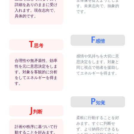
詳細をありのままに受け
す。未来志向で、抽象的
入れます。現在志向で、
です。
具体的です。
F
感情
T
思考
感情や気持ちを大切に意
合理性や無矛盾性、効率
思決定をします。対象と
性を元に意思決定をしま
同じ視点で他者を援助し
す。対象を客観的に分析
てエネルギーを得ます。
をしてエネルギーを得ま
す。
P
知覚
J
判断
柔軟に行動することを好
みます。すぐに判断せ
計画や秩序に基づいて行
ず、より納得のできるも
動することを好みます。