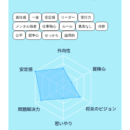
責任感
一途
安定感
リーダー
実行力
メンタル強者
仕事熱心
ルール
裏表なし
冷静
公平
競争心
せっかち
論理的