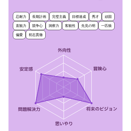
忍耐力
長期計画
完璧主義
目標達成
秀才
頑固
直観力
競争心
洞察力
客観性
先見の明
一匹狼
偏愛
初志貫徹