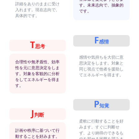
詳細をありのままに受け
す。未来志向で、抽象的
入れます。現在志向で、
です。
具体的です。
F
感情
T
思考
感情や気持ちを大切に意
合理性や無矛盾性、効率
思決定をします。対象と
性を元に意思決定をしま
同じ視点で他者を援助し
す。対象を客観的に分析
てエネルギーを得ます。
をしてエネルギーを得ま
す。
P
知覚
J
判断
柔軟に行動することを好
みます。すぐに判断せ
計画や秩序に基づいて行
ず、より納得のできるも
動することを好みます。
のを探せる状態を望みま