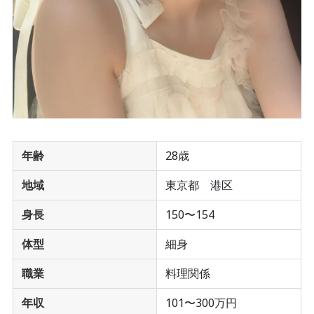
年齢
28歳
地域
東京都 港区
身長
150〜154
体型
細身
職業
料理関係
年収
101〜300万円