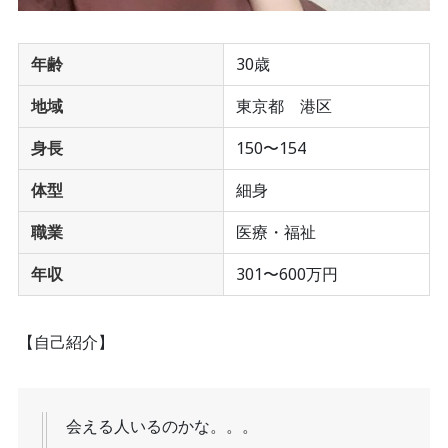
年齢
30歳
地域
東京都 港区
身長
150〜154
体型
細身
職業
医療・福祉
年収
301〜600万円
【自己紹介】
会える人いるのかな。。。