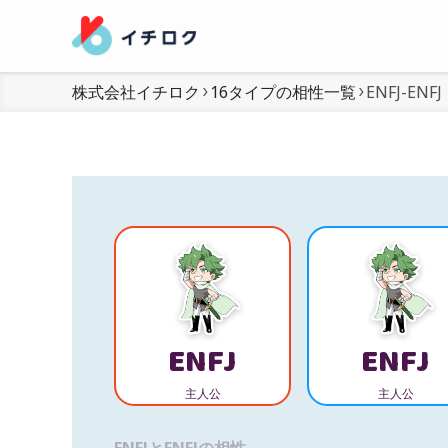
株式会社イチロク
16タイプの相性一覧
ENFJ-ENFJ
ENFJ
ENFJ
主人公
主人公