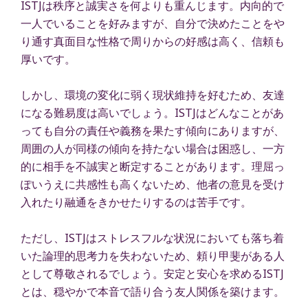
ISTJは秩序と誠実さを何よりも重んじます。内向的で
一人でいることを好みますが、自分で決めたことをや
り通す真面目な性格で周りからの好感は高く、信頼も
厚いです。
しかし、環境の変化に弱く現状維持を好むため、友達
になる難易度は高いでしょう。ISTJはどんなことがあ
っても自分の責任や義務を果たす傾向にありますが、
周囲の人が同様の傾向を持たない場合は困惑し、一方
的に相手を不誠実と断定することがあります。理屈っ
ぽいうえに共感性も高くないため、他者の意見を受け
入れたり融通をきかせたりするのは苦手です。
ただし、ISTJはストレスフルな状況においても落ち着
いた論理的思考力を失わないため、頼り甲斐がある人
として尊敬されるでしょう。安定と安心を求めるISTJ
とは、穏やかで本音で語り合う友人関係を築けます。