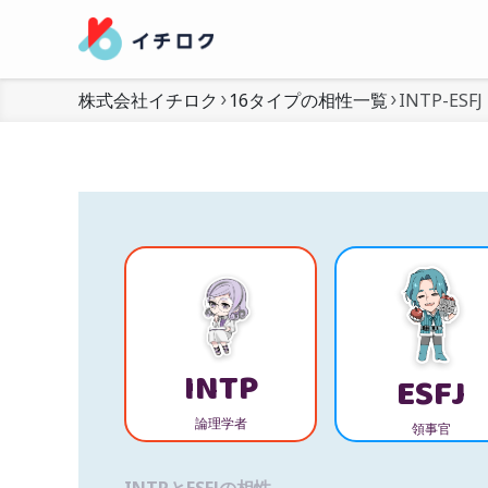
株式会社イチロク
16タイプの相性一覧
INTP-ESFJ
INTP
ESFJ
論理学者
領事官