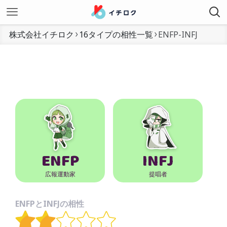
株式会社イチロク
16タイプの相性一覧
ENFP-INFJ
ENFP
INFJ
広報運動家
提唱者
ENFPとINFJの相性