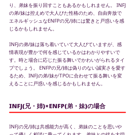
り、弟妹を振り回すこともあるかもしれません。 INFJ
の弟/妹は控えめで大人びた性格のため、自由奔放で
エネルギッシュなENFPの兄/姉には驚きと戸惑いを感
じるかもしれません。
INFJの弟/妹は落ち着いていて大人びていますが、感
情表現が豊かで何を感じているかはわかりやすいで
す。時と場合に応じた振る舞いでかわいがられるタイ
プでしょう。 ENFPの兄/姉は偽りのない誠実さを愛す
るため、INFJの弟/妹がTPOに合わせて振る舞いを変
えることに戸惑いを感じるかもしれません。
INFJ(兄・姉)×ENFP(弟・妹)の場合
INFJの兄/姉は共感能力が高く、弟妹のことを思いや
って優しく相談に乗ってくれます。弟妹との絆を大切