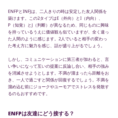
ENFPとINFJは、二人きりの時は安定した友人関係を
築けます。この2タイプはE（外向）とI（内向）、
P（知覚）とJ（判断）が異なるため、同じものに興味
を持っているうえに価値観も似ていますが、全く違っ
た人間のように感じます。2人でいると相手の変わっ
た考え方に魅力を感じ、話が盛り上がるでしょう。
しかし、コミュニケーションに第三者が加わると、言
い争いになって互いの提案に反論し合い、相手の強み
を消滅させようとします。不満が溜まったら距離をお
き、一人で過ごすと関係が回復するでしょう。不満を
溜め込む前にジョークやユーモアでストレスを発散す
るのもおすすめです。
ENFPは友達にどう接する？