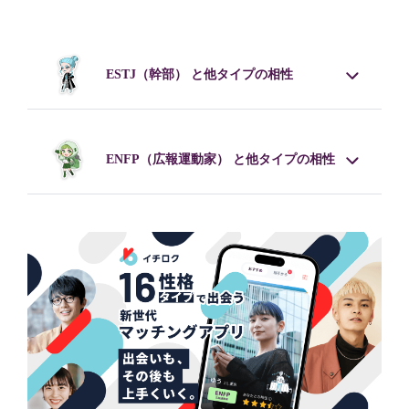
ESTJ
（幹部） と他タイプの相性
ENFP
（広報運動家） と他タイプの相性