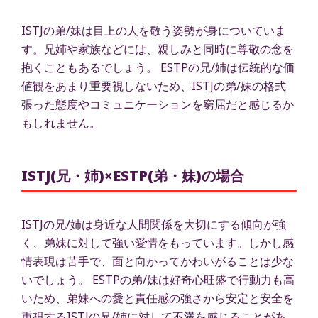
ISTJの弟/妹は目上の人を敬う姿勢が身についていま
す。兄姉や家族などには、親しみと同時に尊敬の念を
抱くこともあるでしょう。 ESTPの兄/姉は伝統的な価
値観をあまり重要視しないため、ISTJの弟/妹の格式
張った態度やコミュニケーションを窮屈だと感じるか
もしれません。
ISTJ(兄・姉)×ESTP(弟・妹)の場合
ISTJの兄/姉は身近な人間関係を大切にする傾向が強
く、弟妹に対して強い愛情をもっています。しかし感
情表現は苦手で、面と向かってかわいがることは少な
いでしょう。 ESTPの弟/妹は好奇心旺盛で行動力も高
いため、弟妹への愛と責任感の強さから安定と安全を
重視するISTJの兄/姉に対して不満を感じることがあ