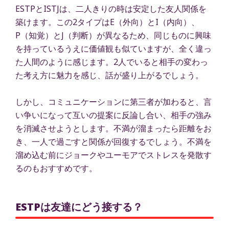
ESTPとISTJは、二人きりの時は安定した友人関係を
築けます。この2タイプはE（外向）とI（内向）、
P（知覚）とJ（判断）が異なるため、同じものに興味
を持っているうえに価値観も似ていますが、全く違っ
た人間のように感じます。2人でいると相手の変わっ
た考え方に魅力を感じ、話が盛り上がるでしょう。
しかし、コミュニケーションに第三者が加わると、言
い争いになって互いの提案に反論し合い、相手の強み
を消滅させようとします。不満が溜まったら距離をお
き、一人で過ごすと関係が回復するでしょう。不満を
溜め込む前にジョークやユーモアでストレスを発散す
るのもおすすめです。
ESTPは友達にどう接する？