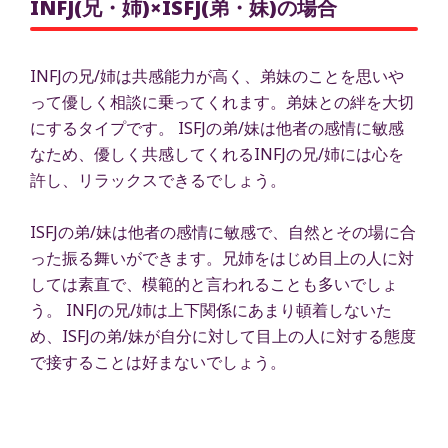
INFJ(兄・姉)×ISFJ(弟・妹)の場合
INFJの兄/姉は共感能力が高く、弟妹のことを思いや
って優しく相談に乗ってくれます。弟妹との絆を大切
にするタイプです。 ISFJの弟/妹は他者の感情に敏感
なため、優しく共感してくれるINFJの兄/姉には心を
許し、リラックスできるでしょう。
ISFJの弟/妹は他者の感情に敏感で、自然とその場に合
った振る舞いができます。兄姉をはじめ目上の人に対
しては素直で、模範的と言われることも多いでしょ
う。 INFJの兄/姉は上下関係にあまり頓着しないた
め、ISFJの弟/妹が自分に対して目上の人に対する態度
で接することは好まないでしょう。