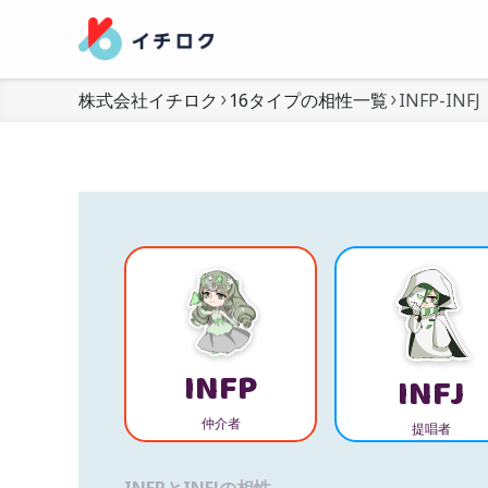
株式会社イチロク
16タイプの相性一覧
INFP-INFJ
INFP
INFJ
仲介者
提唱者