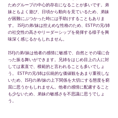
ためグループの中心的存在になることが多いです。弟
妹ともよく遊び、日頃から動向を見ているため、弟妹
が困難にぶつかった時には手助けすることもありま
す。 ISFJの弟/妹は控えめな性格のため、ESTPの兄/姉
の社交性の高さやリーダーシップを発揮する様子を興
味深く感じるかもしれません。
ISFJの弟/妹は他者の感情に敏感で、自然とその場に合
った振る舞いができます。兄姉をはじめ目上の人に対
しては素直で、模範的と言われることも多いでしょ
う。 ESTPの兄/姉は伝統的な価値観をあまり重視しな
いため、ISFJの弟/妹の上下関係を大切にする態度を窮
屈に思うかもしれません。他者の感情に配慮すること
も少ないため、弟妹の敏感さを不思議に思うでしょ
う。