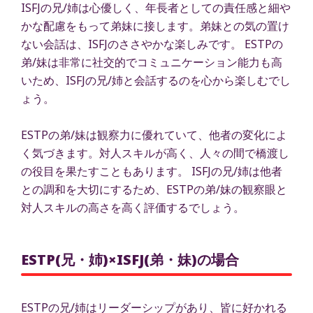
ISFJの兄/姉は心優しく、年長者としての責任感と細や
かな配慮をもって弟妹に接します。弟妹との気の置け
ない会話は、ISFJのささやかな楽しみです。 ESTPの
弟/妹は非常に社交的でコミュニケーション能力も高
いため、ISFJの兄/姉と会話するのを心から楽しむでし
ょう。
ESTPの弟/妹は観察力に優れていて、他者の変化によ
く気づきます。対人スキルが高く、人々の間で橋渡し
の役目を果たすこともあります。 ISFJの兄/姉は他者
との調和を大切にするため、ESTPの弟/妹の観察眼と
対人スキルの高さを高く評価するでしょう。
ESTP(兄・姉)×ISFJ(弟・妹)の場合
ESTPの兄/姉はリーダーシップがあり、皆に好かれる