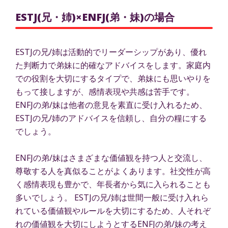
ESTJ(兄・姉)×ENFJ(弟・妹)の場合
ESTJの兄/姉は活動的でリーダーシップがあり、優れ
た判断力で弟妹に的確なアドバイスをします。家庭内
での役割を大切にするタイプで、弟妹にも思いやりを
もって接しますが、感情表現や共感は苦手です。
ENFJの弟/妹は他者の意見を素直に受け入れるため、
ESTJの兄/姉のアドバイスを信頼し、自分の糧にする
でしょう。
ENFJの弟/妹はさまざまな価値観を持つ人と交流し、
尊敬する人を真似ることがよくあります。社交性が高
く感情表現も豊かで、年長者から気に入られることも
多いでしょう。 ESTJの兄/姉は世間一般に受け入れら
れている価値観やルールを大切にするため、人それぞ
れの価値観を大切にしようとするENFJの弟/妹の考え