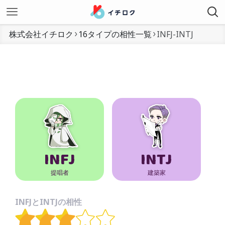
株式会社イチロク
16タイプの相性一覧
INFJ-INTJ
INFJ
INTJ
提唱者
建築家
INFJとINTJの相性