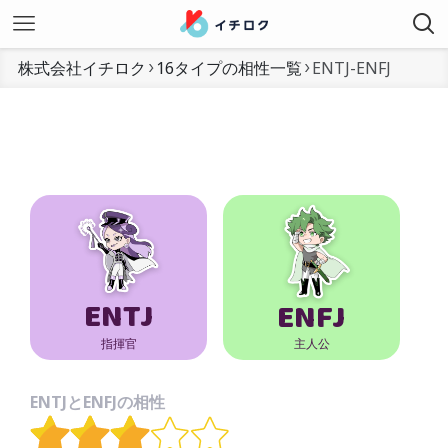
株式会社イチロク
16タイプの相性一覧
ENTJ-ENFJ
ENTJ
ENFJ
指揮官
主人公
ENTJとENFJの相性