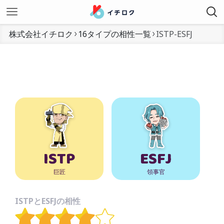
株式会社イチロク
16タイプの相性一覧
ISTP-ESFJ
ISTP
ESFJ
巨匠
領事官
ISTPとESFJの相性