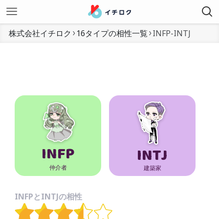
株式会社イチロク
16タイプの相性一覧
INFP-INTJ
INFP
INTJ
仲介者
建築家
INFPとINTJの相性