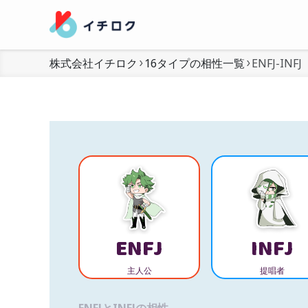
株式会社イチロク
16タイプの相性一覧
ENFJ-INFJ
ENFJ
INFJ
主人公
提唱者