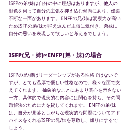
ISFPの弟/妹は自分の中に理想はありますが、他人の
顔色を伺って自分の主張を抑え込む傾向にあり、優柔
不断な一面があります。 ENFPの兄/姉は洞察力が高い
ためISFPの弟/妹が抑え込んだ主張に気付き、弟妹に
自分の思いを表現して欲しいと考えるでしょう。
ISFP(兄・姉)×ENFP(弟・妹)の場合
ISFPの兄/姉はリーダーシップがある性格ではないで
すが、とても温厚で優しい性格なので、様々な面で支
えてくれます。 抽象的なことにあまり関心を示さない
一方、具体的で現実的な内容には関心を持ち、その問
題解決のために力を貸してくれます。 ENFPの弟/妹
は、自分が見落としがちな現実的な問題についてアド
バイスをくれるISFPの兄/姉を尊敬し、頼りにするで
しょう。