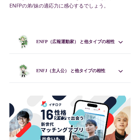
ENFPの弟/妹の適応力に感心するでしょう。
ENFP
（広報運動家） と他タイプの相性
ENFJ
（主人公） と他タイプの相性