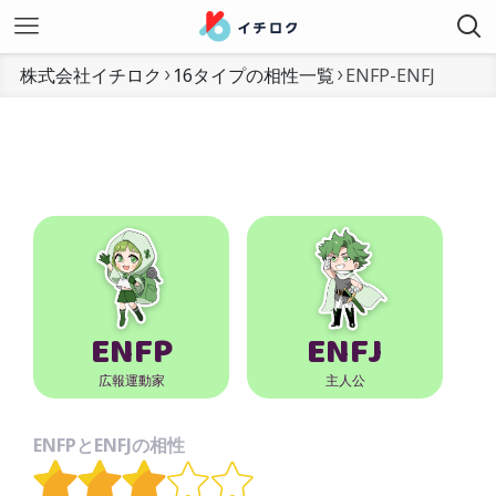
株式会社イチロク
16タイプの相性一覧
ENFP-ENFJ
ENFP
ENFJ
広報運動家
主人公
ENFPとENFJの相性