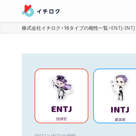
株式会社イチロク
16タイプの相性一覧
ENTJ-INTJ
ENTJ
INTJ
指揮官
建築家