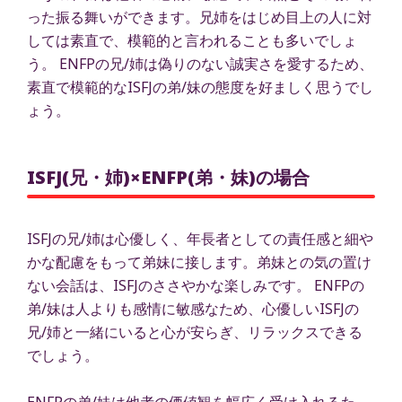
った振る舞いができます。兄姉をはじめ目上の人に対
しては素直で、模範的と言われることも多いでしょ
う。 ENFPの兄/姉は偽りのない誠実さを愛するため、
素直で模範的なISFJの弟/妹の態度を好ましく思うでし
ょう。
ISFJ(兄・姉)×ENFP(弟・妹)の場合
ISFJの兄/姉は心優しく、年長者としての責任感と細や
かな配慮をもって弟妹に接します。弟妹との気の置け
ない会話は、ISFJのささやかな楽しみです。 ENFPの
弟/妹は人よりも感情に敏感なため、心優しいISFJの
兄/姉と一緒にいると心が安らぎ、リラックスできる
でしょう。